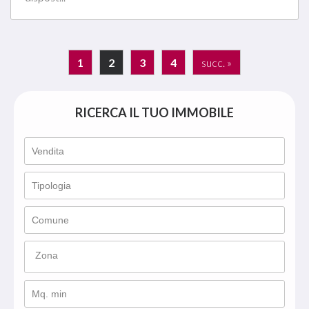
1
2
3
4
succ. »
RICERCA IL TUO IMMOBILE
Zona