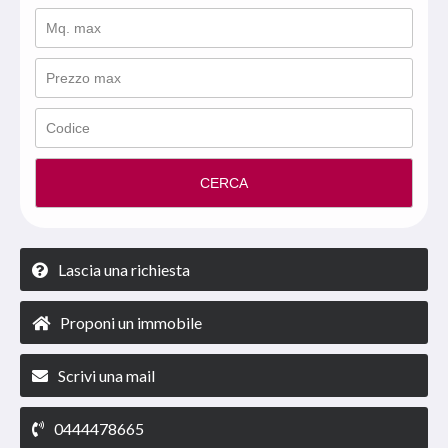
CERCA
Lascia una richiesta
Proponi un immobile
Scrivi una mail
0444478665