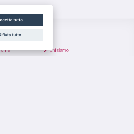
ccetta tutto
Rifiuta tutto
K UTILI
Home
Chi siamo
endite
Contatti
ffitti