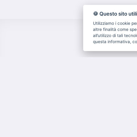
🍪 Questo sito util
Utilizziamo i cookie pe
altre finalità come spe
all’utilizzo di tali tec
questa informativa, c
Via Kennedy n. 15 Arzignano (Vi)
Tel. 0444478665
Email:
info@immobiliaretibaldo.it
P.IVA: 03615650243