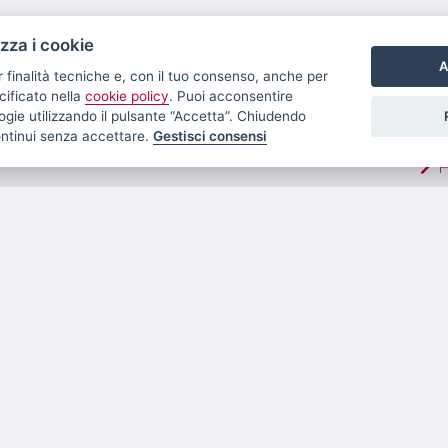
izza i cookie
A
r finalità tecniche e, con il tuo consenso, anche per
cificato nella
cookie policy
. Puoi acconsentire
nologie utilizzando il pulsante “Accetta”. Chiudendo
LIN
ontinui senza accettare.
Gestisci consensi
V
A