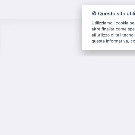
🍪 Questo sito util
Utilizziamo i cookie pe
altre finalità come spe
all’utilizzo di tali tec
questa informativa, c
Via Kennedy n. 15 Arzignano (Vi)
Tel. 0444478665
Email:
info@immobiliaretibaldo.it
P.IVA: 03615650243