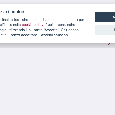
izza i cookie
A
r finalità tecniche e, con il tuo consenso, anche per
cificato nella
cookie policy
. Puoi acconsentire
nologie utilizzando il pulsante “Accetta”. Chiudendo
LIN
ontinui senza accettare.
Gestisci consensi
V
A