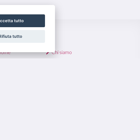
ccetta tutto
Rifiuta tutto
K UTILI
Home
Chi siamo
endite
Contatti
ffitti