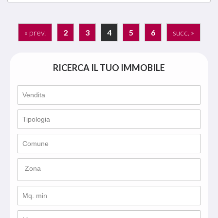
« prev.
2
3
4
5
6
succ. »
RICERCA IL TUO IMMOBILE
Zona