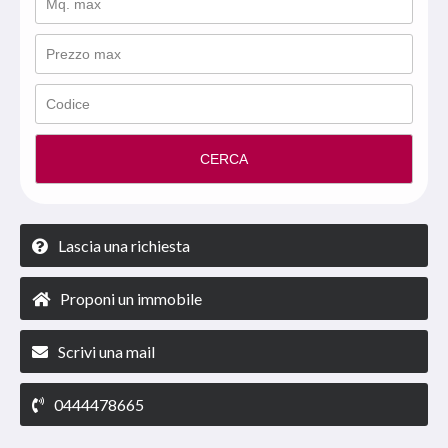
CERCA
Lascia una richiesta
Proponi un immobile
Scrivi una mail
0444478665