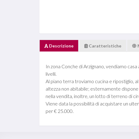
Descrizione
Caratteristiche
In zona Conche di Arzignano, vendiamo casa a
livelli.
Al piano terra troviamo cucina e ripostiglio, a
altezza non abitabile; esternamente dispone d
nella vendita, inoltre, un lotto di terreno di c
Viene data la possibilità di acquistare un ul
per € 25.000.