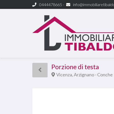
0444478665 -
info@immobiliaretibaldo
Porzione di testa
Vicenza, Arzignano - Conche